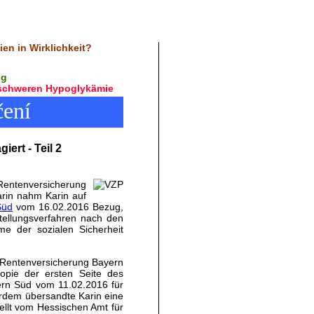
en in Wirklichkeit?
ng
r schweren Hypoglykämie
čení
ert - Teil 2
Rentenversicherung
arin nahm Karin auf
Süd
vom 16.02.2016 Bezug,
tellungsverfahren nach den
e der sozialen Sicherheit
 Rentenversicherung Bayern
opie der ersten Seite des
rn Süd vom 11.02.2016 für
rdem übersandte Karin eine
ellt vom Hessischen Amt für