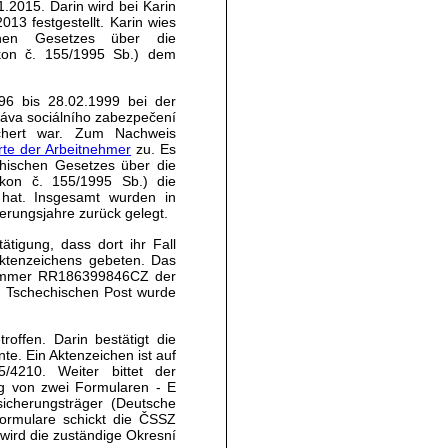
2015. Darin wird bei Karin
3 festgestellt. Karin wies
hen Gesetzes über die
kon č. 155/1995 Sb.) dem
996 bis 28.02.1999 bei der
áva sociálního zabezpečení
ichert war. Zum Nachweis
rte der Arbeitnehmer
zu. Es
chischen Gesetzes über die
kon č. 155/1995 Sb.) die
t hat. Insgesamt wurden in
erungsjahre zurück gelegt.
tigung, dass dort ihr Fall
Aktenzeichens gebeten. Das
snummer RR186399846CZ der
 Tschechischen Post wurde
offen. Darin bestätigt die
e. Ein Aktenzeichen ist auf
4210. Weiter bittet der
g von zwei Formularen - E
cherungsträger (Deutsche
ormulare schickt die ČSSZ
wird die zuständige Okresní