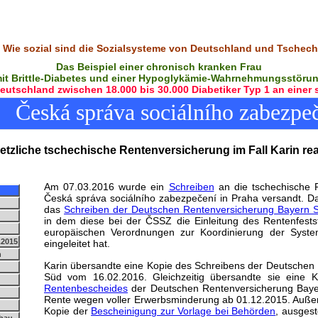
- Wie sozial sind die Sozialsysteme von Deutschland und Tschechi
Das Beispiel einer chronisch kranken Frau
it Brittle-Diabetes und einer Hypoglykämie-Wahrnehmungsstöru
Deutschland zwischen 18.000 bis 30.000 Diabetiker Typ 1 an eine
Česká správa sociálního zabezpe
etzliche tschechische Rentenversicherung im Fall Karin reagi
Am 07.03.2016 wurde ein
Schreiben
an die tschechische 
Česká správa sociálního zabezpečení in Praha versandt. D
das
Schreiben der Deutschen Rentenversicherung Bayern 
in dem diese bei der ČSSZ die Einleitung des Rentenfests
europäischen Verordnungen zur Koordinierung der System
.2015
eingeleitet hat.
n
Karin übersandte eine Kopie des Schreibens der Deutschen
Süd vom 16.02.2016. Gleichzeitig übersandte sie eine K
Rentenbescheides
der Deutschen Rentenversicherung Baye
Rente wegen voller Erwerbsminderung ab 01.12.2015. Auße
Kopie der
Bescheinigung zur Vorlage bei Behörden
, ausgest