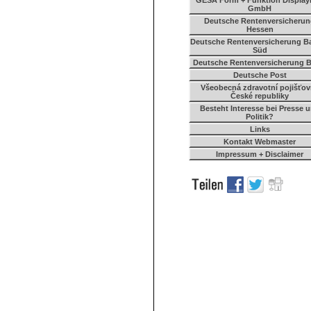
GESA Form + Funktion Displa
GmbH
Deutsche Rentenversicheru
Hessen
Deutsche Rentenversicherung B
Süd
Deutsche Rentenversicherung 
Deutsche Post
Všeobecná zdravotní pojišťo
České republiky
Besteht Interesse bei Presse 
Politik?
Links
Kontakt Webmaster
Impressum + Disclaimer