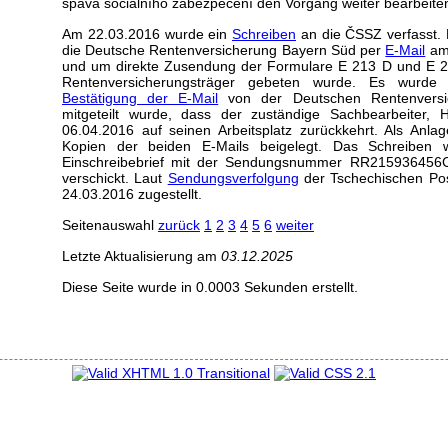
spáva sociálního zabezpečení den Vorgang weiter bearbeite
Am 22.03.2016 wurde ein
Schreiben
an die ČSSZ verfasst. D
die Deutsche Rentenversicherung Bayern Süd per
E-Mail
am 
und um direkte Zusendung der Formulare E 213 D und E 2
Rentenversicherungsträger gebeten wurde. Es wurde 
Bestätigung der E-Mail
von der Deutschen Rentenversic
mitgeteilt wurde, dass der zuständige Sachbearbeiter,
06.04.2016 auf seinen Arbeitsplatz zurückkehrt. Als An
Kopien der beiden E-Mails beigelegt. Das Schreiben
Einschreibebrief mit der Sendungsnummer RR215936456C
verschickt. Laut
Sendungsverfolgung
der Tschechischen Po
24.03.2016 zugestellt.
Seitenauswahl
zurück
1
2
3
4
5
6
weiter
Letzte Aktualisierung am
03.12.2025
Diese Seite wurde in 0.0003 Sekunden erstellt.