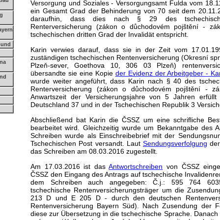
ybau
Versorgung und Soziales - Versorgungsamt Fulda vom 18.11.
ein Gesamt Grad der Behinderung von 70 seit dem 20.11.201
ng
daraufhin, dass dies nach § 29 des tschechisc
Renterversicherung (zákon o důchodovém pojštění - zá
ayern
tschechischen dritten Grad der Invalidät entspricht.
Bund
Karin verwies darauf, dass sie in der Zeit vom 17.01.1
zuständigen tschechischen Rentenversicherung (Okresní spr
vna
Plzeň-sever, Goethova 10, 306 03 Plzeň) rentenvers
übersandte sie eine Kopie
der Evidenz der Arbeitgeber - Ka
und
wurde weiter angeführt, dass Karin nach § 40 des tsche
Renterversicherung (zákon o důchodovém pojštění - zá
Anwartszeit der Versicherungsjahre von 5 Jahren erfüll
Deutschland 37 und in der Tschechischen Republik 3 Versich
Abschließend bat Karin die ČSSZ um eine schrifliche Bestä
bearbeitet wird. Gleichzeitig wurde um Bekanntgabe des 
Schreiben wurde als Einschreibebrief mit der Sendung
Tschechischen Post versandt. Laut
Sendungsverfolgung
der
das Schreiben am 08.03.2016 zugestellt.
Am 17.03.2016 ist das
Antwortschreiben
von ČSSZ eingetr
ČSSZ den Eingang des Antrags auf tschechische Invalidenrent
dem Schreiben auch angegeben: Č.j.: 595 764 6035/
tschechische Rentenversicherungsträger um die Zusendun
213 D und E 205 D - durch den deutschen Rentenversi
Rentenversicherung Bayern Süd). Nach Zusendung der F
diese zur Übersetzung in die tschechische Sprache. Danach 